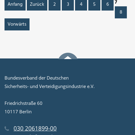
7
Anfang
Zurück
2
3
4
5
6
8
Vorwärts
Bundesverband der Deutschen
Sicherheits- und Verteidigungsindustrie e.V.
Friedrichstraße 60
10117 Berlin
030 2061899-00