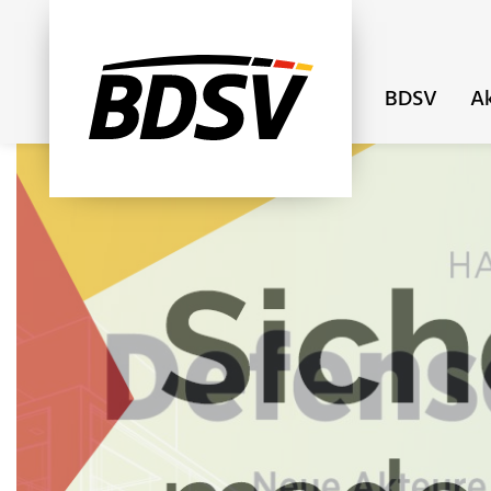
BDSV
Ak