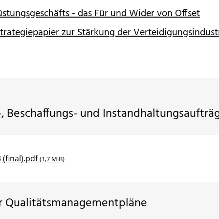
üstungsgeschäfts - das Für und Wider von Offset
trategiepapier zur Stärkung der Verteidigungsindust
s-, Beschaffungs- und Instandhaltungsauftr
(final).pdf
(1,7 MiB)
ür Qualitätsmanagementpläne