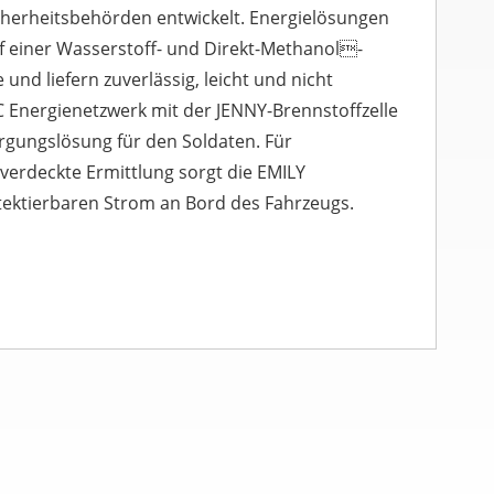
icherheitsbehörden entwickelt. Energielösungen
f einer Wasserstoff- und Direkt-Methanol-
und liefern zuverlässig, leicht und nicht
C Energienetzwerk mit der JENNY-Brennstoffzelle
orgungslösung für den Soldaten. Für
erdeckte Ermittlung sorgt die EMILY
etektierbaren Strom an Bord des Fahrzeugs.