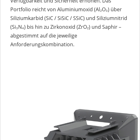
Verfügbarkeit und Sicherheit erhöhen. Das
Portfolio reicht von Aluminiumoxid (Al₂O₃) über
Siliziumkarbid (SiC / SiSiC / SSiC) und Siliziumnitrid
(Si₃N₄) bis hin zu Zirkonoxid (ZrO₂) und Saphir –
abgestimmt auf die jeweilige
Anforderungskombination.