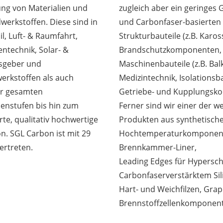
ng von Materialien und
zugleich aber ein geringes 
erkstoffen. Diese sind in
und Carbonfaser-basierten 
l, Luft- & Raumfahrt,
Strukturbauteile (z.B. Karos
entechnik, Solar- &
Brandschutzkomponenten, B
lsgeber und
Maschinenbauteile (z.B. Bal
erkstoffen als auch
Medizintechnik, Isolationsb
er gesamten
Getriebe- und Kupplungsko
enstufen bis hin zum
Ferner sind wir einer der w
te, qualitativ hochwertige
Produkten aus synthetisch
n. SGL Carbon ist mit 29
Hochtemperaturkomponent
ertreten.
Brennkammer-Liner,
Leading Edges für Hypersch
Carbonfaserverstärktem Sili
Hart- und Weichfilzen, Grap
Brennstoffzellenkomponent