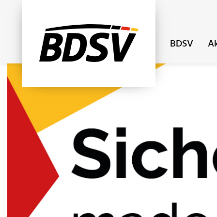
BDSV
Ak