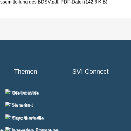
ssemitteilung des BDSV.pdf
, PDF-Datei (142,6 KiB)
Themen
SVI-Connect
Die Industrie
Sicherheit
Exportkontrolle
se
Innovation, Forschung