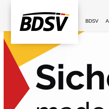
BDSV
A