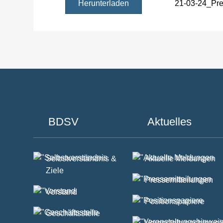
Herunterladen
21-03-24_Pre
BDSV
Aktuelles
Selbstverständnis &
Aktuelle Meldungen
Ziele
Pressemitteilungen
Vorstand
Positionspapiere
Geschäftsstelle
Veranstaltungshinwei