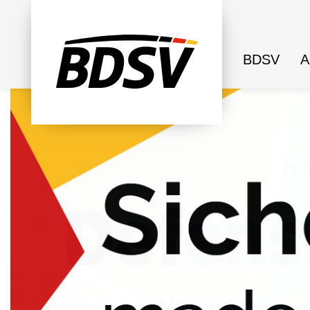
BDSV
A