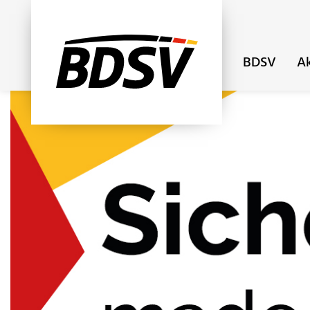
BDSV
Ak